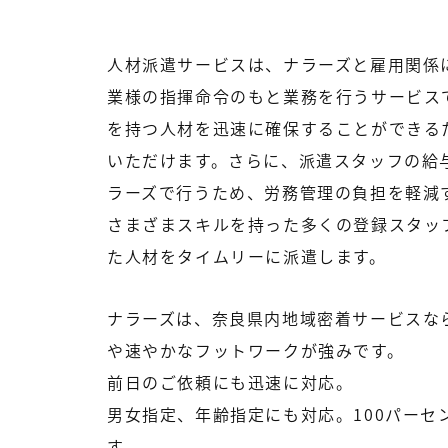
ナ
人材派遣サービスは、ナラーズと雇用関係
ラ
業様の指揮命令のもと業務を行うサービス
ー
を持つ人材を迅速に確保することができる
ズ
いただけます。さらに、派遣スタッフの給
の
ラーズで行うため、労務管理の負担を軽減
人
さまざまスキルを持った多くの登録スタッ
材
た人材をタイムリーに派遣します。
派
ナラーズは、奈良県内地域密着サービスな
遣
や速やかなフットワークが強みです。
サ
前日のご依頼にも迅速に対応。
ー
男女指定、年齢指定にも対応。100パーセ
ビ
す。